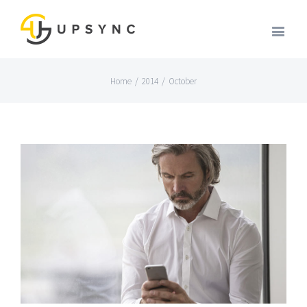
Home
/
2014
/
October